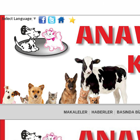
Select Language
▼
MAKALELER
HABERLER
BASINDA Bİ