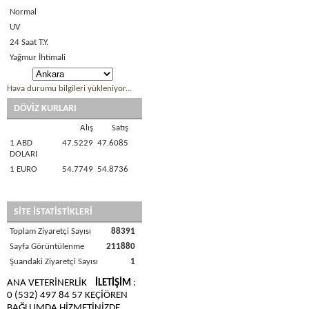
Normal
UV
24 Saat T.Y.
Yağmur İhtimali
Hava durumu bilgileri yükleniyor...
DÖVİZ KURLARI
Alış
Satış
1 ABD
47.5229
47.6085
DOLARI
1 EURO
54.7749
54.8736
SİTE İSTATİSTİKLERİ
Toplam Ziyaretçi Sayısı
88391
Sayfa Görüntülenme
211880
Şuandaki Ziyaretçi Sayısı
1
ANA VETERİNERLİK
İLETİŞİM
:
0 (532) 497 84 57 KEÇİÖREN
BAĞLUMDA HİZMETİNİZDE