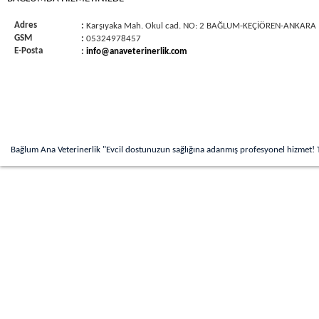
Adres
:
Karşıyaka Mah. Okul cad. NO: 2 BAĞLUM-KEÇİÖREN-ANKARA
GSM
:
05324978457
E-Posta
:
info@anaveterinerlik.com
Bağlum Ana Veterinerlik "Evcil dostunuzun sağlığına adanmış profesyonel hizmet! 