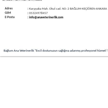
Adres
:
Karşıyaka Mah. Okul cad. NO: 2 BAĞLUM-KEÇİÖREN-ANKARA
GSM
:
05324978457
E-Posta
:
info@anaveterinerlik.com
Bağlum Ana Veterinerlik "Evcil dostunuzun sağlığına adanmış profesyonel hizmet! 