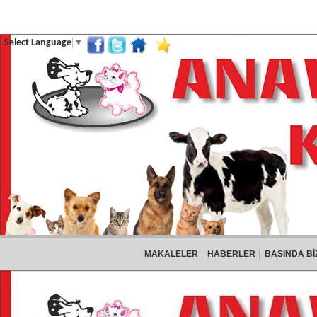
Select Language
▼
MAKALELER
HABERLER
BASINDA Bİ