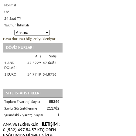
Normal
UV
24 Saat T.Y.
Yağmur İhtimali
Hava durumu bilgileri yükleniyor...
DÖVİZ KURLARI
Alış
Satış
1 ABD
47.5229
47.6085
DOLARI
1 EURO
54.7749
54.8736
SİTE İSTATİSTİKLERİ
Toplam Ziyaretçi Sayısı
88346
Sayfa Görüntülenme
211782
Şuandaki Ziyaretçi Sayısı
1
ANA VETERİNERLİK
İLETİŞİM
:
0 (532) 497 84 57 KEÇİÖREN
BAĞLUMDA HİZMETİNİZDE